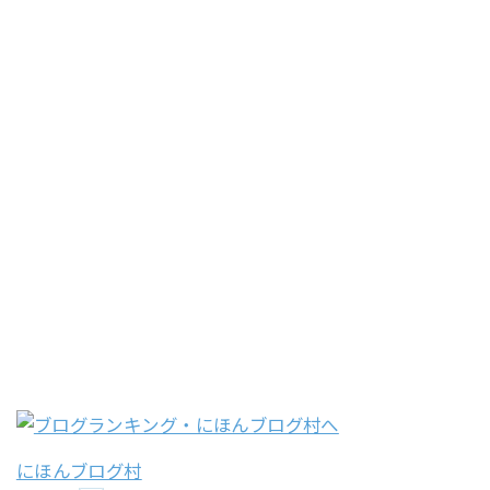
にほんブログ村