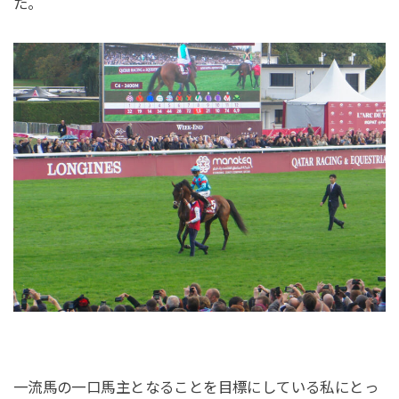
た。
一流馬の一口馬主となることを目標にしている私にとっ