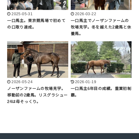
2025-05-31
2026-03-22
一口馬主。東京競馬場で初めて
一口馬主でノーザンファームの
の口取り達成。
牧場見学。冬を越えた2歳馬と休
養馬。
2026-05-24
2026-01-19
ノーザンファームの牧場見学。
一口馬主6年目の成績。重賞初制
移動前の2歳馬。リスグラシュー
覇。
24は母そっくり。