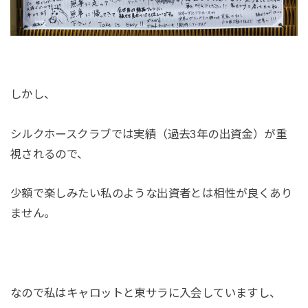
しかし、
シルクホースクラブでは実績（過去3年の出資金）が重
視されるので、
少額で楽しみたい私のような出資者とは相性が良くあり
ません。
なので私はキャロットと東サラに入会していますし、