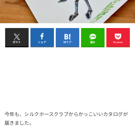
ポスト
シェア
はてブ
送る
Pocket
今年も、シルクホースクラブからかっこいいカタログが
届きました。