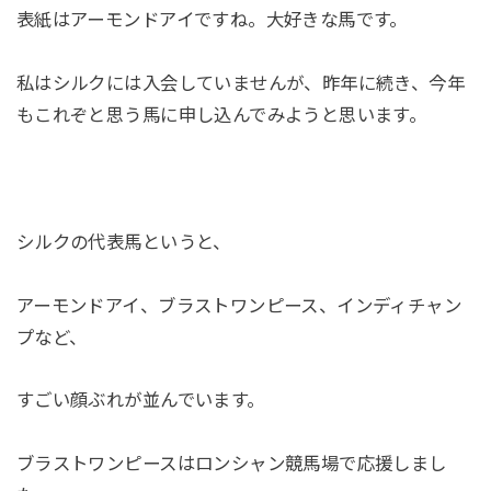
表紙はアーモンドアイですね。大好きな馬です。
私はシルクには入会していませんが、昨年に続き、今年
もこれぞと思う馬に申し込んでみようと思います。
シルクの代表馬というと、
アーモンドアイ、ブラストワンピース、インディチャン
プなど、
すごい顔ぶれが並んでいます。
ブラストワンピースはロンシャン競馬場で応援しまし