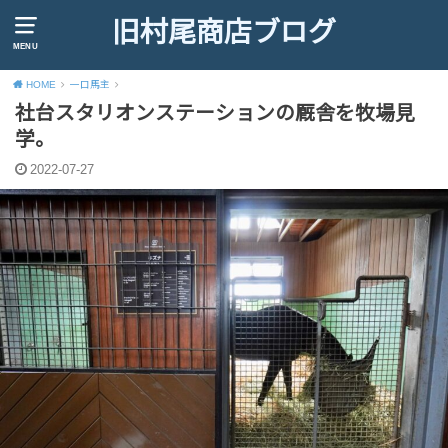
旧村尾商店ブログ
MENU
HOME
一口馬主
社台スタリオンステーションの厩舎を牧場見
学。
2022-07-27