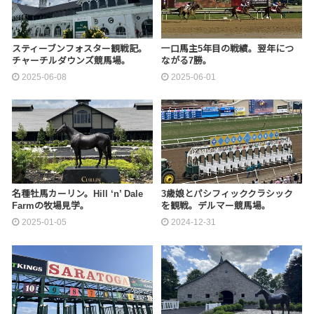
スティーブンフォスター観戦記。
一口馬主5年目の戦績。翌年につ
チャーチルダウンズ競馬場。
ながる7勝。
2025-06-08
2025-06-01
名種牡馬カーリン。Hill ‘n’ Dale
3歳娘とパシフィッククラシック
Farmの牧場見学。
を観戦。デルマー競馬場。
2025-01-05
2024-12-31