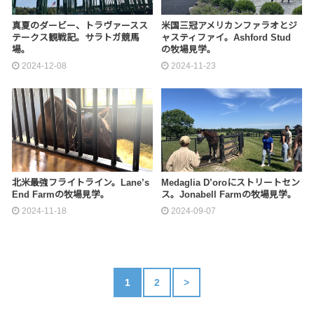
真夏のダービー、トラヴァースス
米国三冠アメリカンファラオとジ
テークス観戦記。サラトガ競馬
ャスティファイ。Ashford Stud
場。
の牧場見学。
2024-12-08
2024-11-23
北米最強フライトライン。Lane’s
Medaglia D’oroにストリートセン
End Farmの牧場見学。
ス。Jonabell Farmの牧場見学。
2024-11-18
2024-09-07
1
2
>