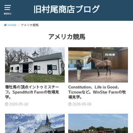
旧村尾商店ブログ
MENU
HOME
アメリカ競馬
アメリカ競馬
種牡馬の頂点イントゥミスチー
Constitution、Life is Good、
フ。Spendthrift Farmの牧場見
Tiznowなど。WinStar Farmの牧
学。
場見学。
2026-05-10
2026-05-06